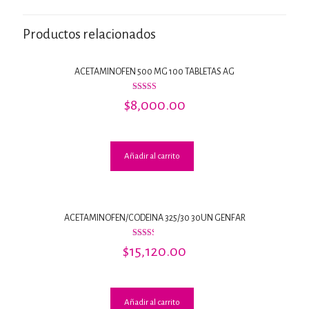
Productos relacionados
ACETAMINOFEN 500 MG 100 TABLETAS AG
Valorado
$
8,000.00
con
3.18
de 5
Añadir al carrito
ACETAMINOFEN/CODEINA 325/30 30UN GENFAR
Valorado
$
15,120.00
con
2.44
de 5
Añadir al carrito