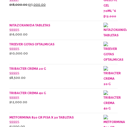
El
El
$
18,000.00
$
13,000.00
Valorado
con
precio
precio
2.38
original
actual
de 5
era:
es:
NITAZOXANIDA TABLETAS
$18,000.00.
$13,000.00.
$
16,000.00
Valorado
con
2.61
TREEVER GOTAS OFTALMICAS
de 5
$
10,000.00
Valorado
con
3.07
de
5
TRIBACTER CREMA 20 G
$
8,500.00
Valorado
con
2.48
de 5
TRIBACTER CREMA 40 G
$
12,000.00
Valorado
con
2.40
de 5
METFORMINA 850 GR PISA X 30 TABLETAS
$
7,500.00