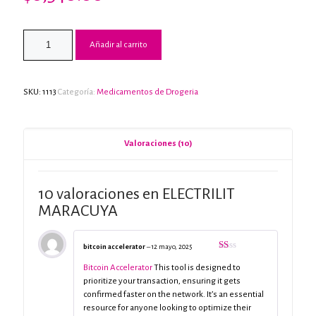
Valorado
9
con
3.00
de
5 en
base a
Añadir al carrito
valoraciones
de
clientes
SKU:
1113
Categoría:
Medicamentos de Drogeria
Valoraciones (10)
10 valoraciones en
ELECTRILIT
MARACUYA
bitcoin accelerator
–
12 mayo, 2025
Valorado
con
Bitcoin Accelerator
This tool is designed to
1
prioritize your transaction, ensuring it gets
de
5
confirmed faster on the network. It’s an essential
resource for anyone looking to optimize their