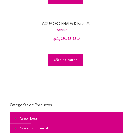
AGUA OXIGENADA JGB 120 ML
Valorado
$
4,000.00
con
3.00
de 5
Añadir al carrito
Categorías de Productos
Aseo Hogar
Aseo Institucional