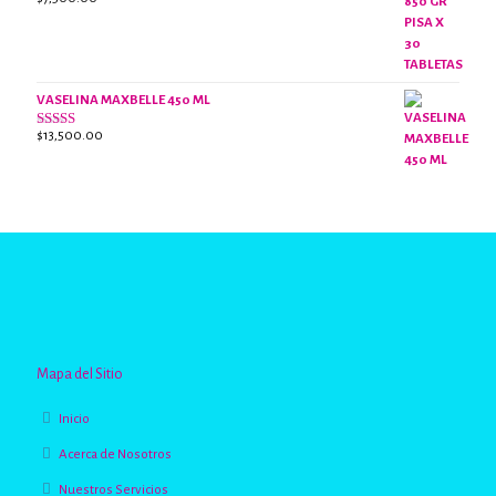
Valorado
con
2.65
de 5
VASELINA MAXBELLE 450 ML
$
13,500.00
Valorado
con
2.96
de
5
Mapa del Sitio
Inicio
Acerca de Nosotros
Nuestros Servicios