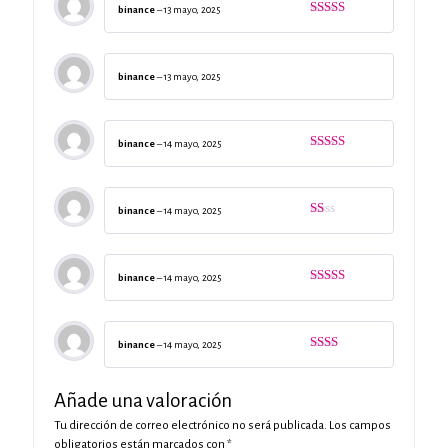
binance
–
13 mayo, 2025
Valorado
con
5
de 5
binance
–
13 mayo, 2025
binance
–
14 mayo, 2025
Valorado
con
5
de 5
binance
–
14 mayo, 2025
Valorado
con
1
de
5
binance
–
14 mayo, 2025
Valorado
con
4
de 5
binance
–
14 mayo, 2025
Valorado
con
2
de
Añade una valoración
5
Tu dirección de correo electrónico no será publicada.
Los campos
obligatorios están marcados con
*