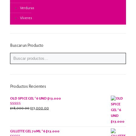
Verduras
Víveres
Buscar un Producto
Productos Recientes
OLD SPICE GEL *6 UND $13.000
El
El
$
18,000.00
$
13,000.00
Valorado
con
precio
precio
2.61
original
actual
de 5
era:
es:
$18,000.00.
$13,000.00.
GILLETTE GEL 70ML *6 $13.000