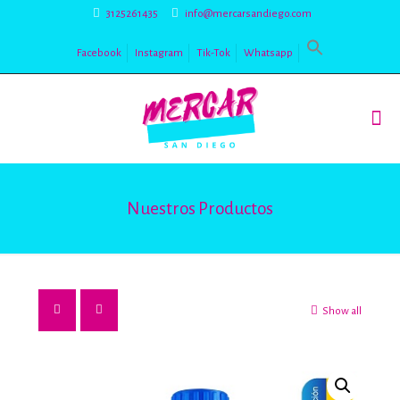
3125261435
info@mercarsandiego.com
Facebook
Instagram
Tik-Tok
Whatsapp
Nuestros Productos
Show all