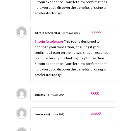
Bitcoin experience. Don’t let slow confirmations
hold you back; discover the benefits of using an
accelerator today!
bitcoin accelerator
–
12 mayo, 2025
Valorado
con
4
de 5
Bitcoin Accelerator
This tool is designed to
prioritize your transaction, ensuring it gets
confirmed faster on the network. It’s an essential
resource for anyone looking to optimize their
Bitcoin experience. Don’t let slow confirmations
hold you back; discover the benefits of using an
accelerator today!
binance
–
13 mayo, 2025
Valorado
con
2
de
5
binance
–
13 mayo, 2025
Valorado
con
3
de 5