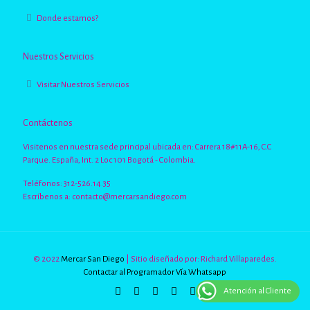
Donde estamos?
Nuestros Servicios
Visitar Nuestros Servicios
Contáctenos
Visitenos en nuestra sede principal ubicada en: Carrera 18#11A-16, C.C
Parque. España, Int. 2 Loc 101 Bogotá - Colombia.
Teléfonos: 312-526.14.35
Escríbenos a:
contacto@mercarsandiego.com
© 2022
Mercar San Diego
| Sitio diseñado por: Richard Villaparedes.
Contactar al Programador Vía Whatsapp
Atención al Cliente