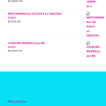
$
12,000.00
Valorado
con
2.40
de 5
METFORMINA 850 GR PISA X 30 TABLETAS
$
7,500.00
Valorado
con
2.63
de 5
VASELINA MAXBELLE 450 ML
$
13,500.00
Valorado
con
2.96
de
5
Mapa del Sitio