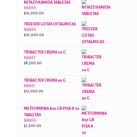
NITAZOXANIDA TABLETAS
$18,000.00.
$13,000.00.
$
16,000.00
Valorado
con
2.61
TREEVER GOTAS OFTALMICAS
de 5
$
10,000.00
Valorado
con
3.07
de
5
TRIBACTER CREMA 20 G
$
8,500.00
Valorado
con
2.47
de 5
TRIBACTER CREMA 40 G
$
12,000.00
Valorado
con
2.40
de 5
METFORMINA 850 GR PISA X 30
TABLETAS
$
7,500.00
Valorado
con
2.63