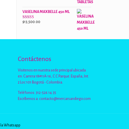
de 5
VASELINA MAXBELLE 450 ML
$
13,500.00
Valorado
con
2.96
de
5
Contáctenos
Visitenos en nuestra sede principal ubicada
en: Carrera 18#11A-16, C.C Parque. España, Int.
2 Loc 101 Bogotá - Colombia.
Teléfonos: 312-526.14.35
Escríbenos a:
contacto@mercarsandiego.com
Vía Whatsapp