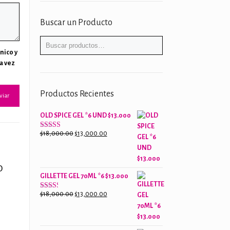
Buscar un Producto
nico y
a vez
Productos Recientes
OLD SPICE GEL *6 UND $13.000
El
El
$
18,000.00
$
13,000.00
Valorado
con
precio
precio
2.61
original
actual
de 5
0
era:
es:
GILLETTE GEL 70ML *6 $13.000
$18,000.00.
$13,000.00.
El
El
$
18,000.00
$
13,000.00
Valorado
con
precio
precio
2.38
original
actual
de 5
era:
es: