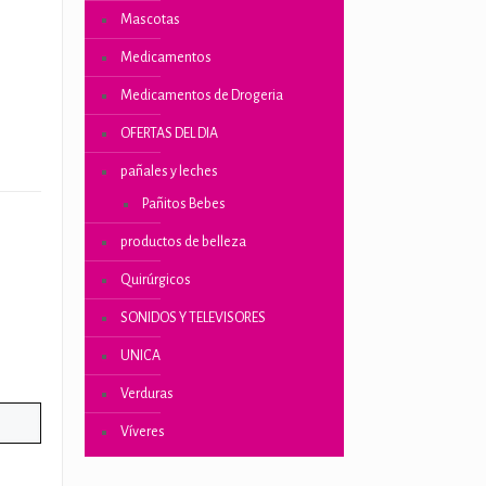
Mascotas
Medicamentos
Medicamentos de Drogeria
OFERTAS DEL DIA
pañales y leches
Pañitos Bebes
productos de belleza
Quirúrgicos
SONIDOS Y TELEVISORES
UNICA
Verduras
Víveres