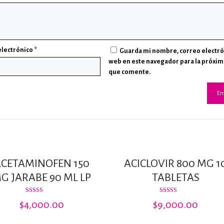
electrónico
*
Guarda mi nombre, correo electró
web en este navegador para la próxim
que comente.
CETAMINOFEN 150
ACICLOVIR 800 MG 1
G JARABE 90 ML LP
TABLETAS
Valorado
Valorado
$
4,000.00
$
9,000.00
con
con
3.50
4.33
de 5
de 5