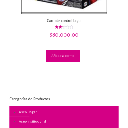
Carro de control luigui
Valorado
$
80,000.00
con
2.23
de 5
Añadir al carrito
Categorías de Productos
Aseo Hogar
Aseo Institucional