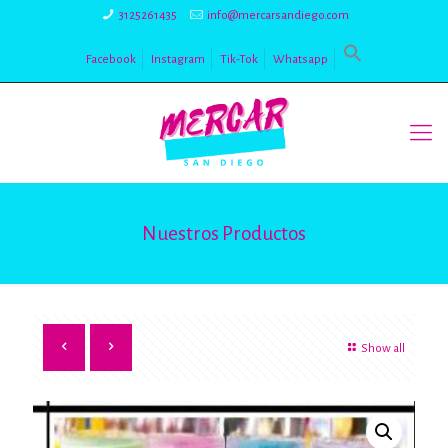
3125261435
info@mercarsandiego.com
Facebook
Instagram
Tik-Tok
Whatsapp
Nuestros Productos
Show all