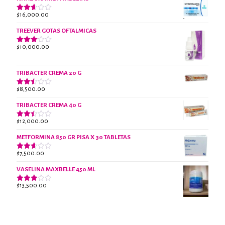
original
actual
de 5
era:
es:
$
16,000.00
Valorado
$18,000.00.
$13,000.00.
con
2.61
TREEVER GOTAS OFTALMICAS
de 5
$
10,000.00
Valorado
con
3.07
de 5
TRIBACTER CREMA 20 G
$
8,500.00
Valorado
con
2.47
TRIBACTER CREMA 40 G
de 5
$
12,000.00
Valorado
con
2.40
METFORMINA 850 GR PISA X 30 TABLETAS
de 5
$
7,500.00
Valorado
con
2.63
VASELINA MAXBELLE 450 ML
de 5
$
13,500.00
Valorado
con
2.96
de 5