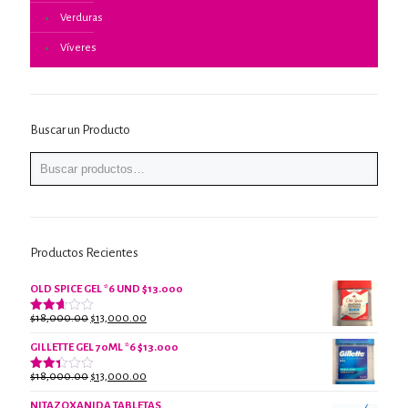
Verduras
Víveres
Buscar un Producto
Productos Recientes
OLD SPICE GEL *6 UND $13.000
El
El
$
18,000.00
$
13,000.00
Valorado
con
precio
precio
2.61
GILLETTE GEL 70ML *6 $13.000
original
actual
de 5
era:
es:
El
El
$
18,000.00
$
13,000.00
Valorado
$18,000.00.
$13,000.00.
con
precio
precio
2.38
NITAZOXANIDA TABLETAS