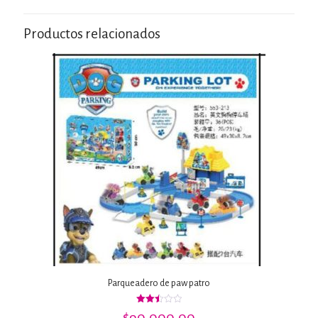
Productos relacionados
Parqueadero de paw patro
Valorado
$
90,000.00