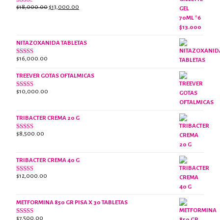
El
El
$
18,000.00
$
13,000.00
Valorado
con
precio
precio
2.38
original
actual
de 5
era:
es:
NITAZOXANIDA TABLETAS
$18,000.00.
$13,000.00.
$
16,000.00
Valorado
con
2.61
TREEVER GOTAS OFTALMICAS
de 5
$
10,000.00
Valorado
con
3.07
de
5
TRIBACTER CREMA 20 G
$
8,500.00
Valorado
con
2.50
de 5
TRIBACTER CREMA 40 G
$
12,000.00
Valorado
con
2.40
de 5
METFORMINA 850 GR PISA X 30 TABLETAS
$
7,500.00