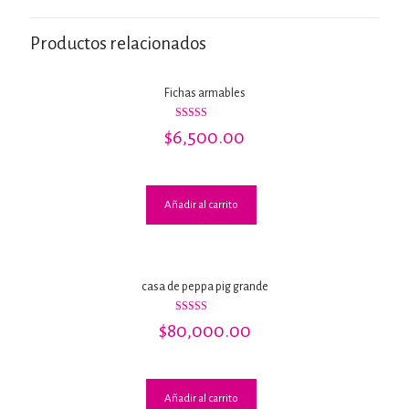
Productos relacionados
Fichas armables
Valorado
$
6,500.00
con
4.00
de 5
Añadir al carrito
casa de peppa pig grande
Valorado
$
80,000.00
con
2.64
de 5
Añadir al carrito