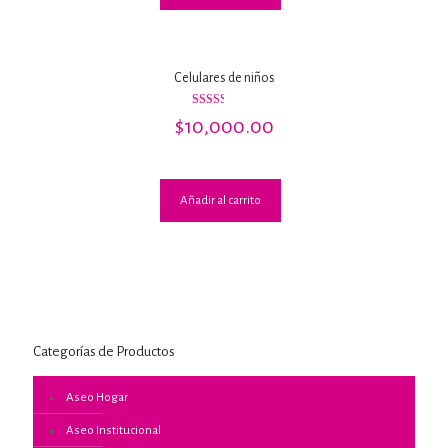
Celulares de niños
Valorado
$
10,000.00
con
2.50
de 5
Añadir al carrito
Categorías de Productos
Aseo Hogar
Aseo Institucional