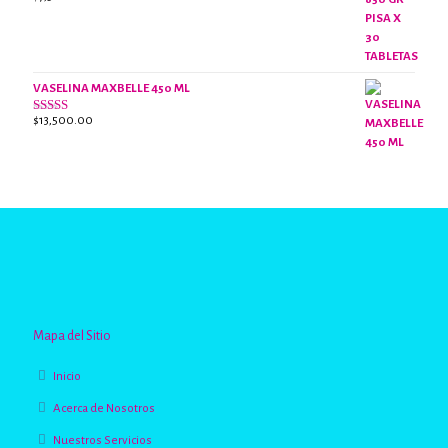
Valorado
con
2.65
de 5
VASELINA MAXBELLE 450 ML
$
13,500.00
Valorado
con
2.96
de
5
Mapa del Sitio
Inicio
Acerca de Nosotros
Nuestros Servicios