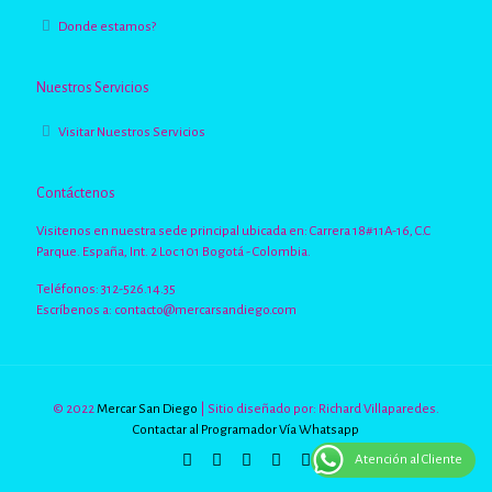
Donde estamos?
Nuestros Servicios
Visitar Nuestros Servicios
Contáctenos
Visitenos en nuestra sede principal ubicada en: Carrera 18#11A-16, C.C
Parque. España, Int. 2 Loc 101 Bogotá - Colombia.
Teléfonos: 312-526.14.35
Escríbenos a:
contacto@mercarsandiego.com
© 2022
Mercar San Diego
| Sitio diseñado por: Richard Villaparedes.
Contactar al Programador Vía Whatsapp
Atención al Cliente