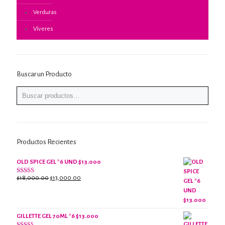
Verduras
Víveres
Buscar un Producto
Productos Recientes
OLD SPICE GEL *6 UND $13.000
El
El
$
18,000.00
$
13,000.00
Valorado
con
precio
precio
2.61
original
actual
de 5
era:
es:
$18,000.00.
$13,000.00.
GILLETTE GEL 70ML *6 $13.000