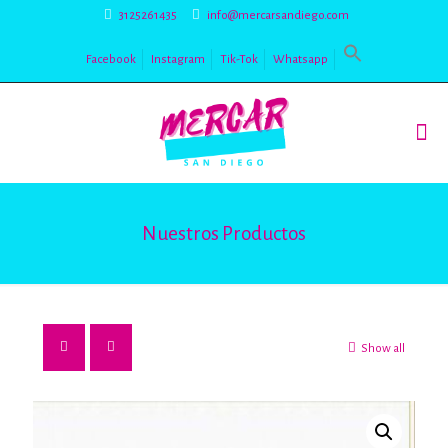
3125261435
info@mercarsandiego.com
Facebook
Instagram
Tik-Tok
Whatsapp
Nuestros Productos
Show all