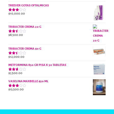
$18,000.00.
$13,000.00.
con
2.61
TREEVER GOTAS OFTALMICAS
de 5
$
10,000.00
Valorado
con
3.07
de 5
TRIBACTER CREMA 20 G
$
8,500.00
Valorado
con
2.47
de 5
TRIBACTER CREMA 40 G
$
12,000.00
Valorado
con
2.40
METFORMINA 850 GR PISA X 30 TABLETAS
de 5
$
7,500.00
Valorado
con
2.63
VASELINA MAXBELLE 450 ML
de 5
$
13,500.00
Valorado
con
2.96
de 5