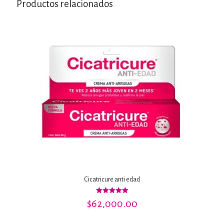
Productos relacionados
Cicatricure anti edad
Valorado
$
62,000.00
con
5.00
de 5