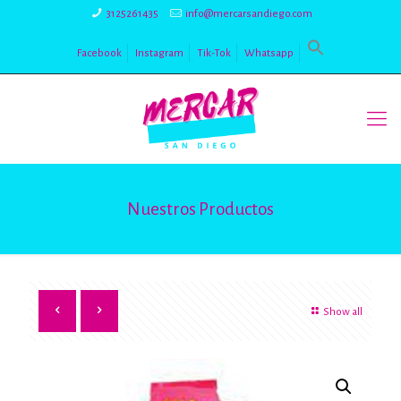
3125261435
info@mercarsandiego.com
Facebook
Instagram
Tik-Tok
Whatsapp
Nuestros Productos
Show all