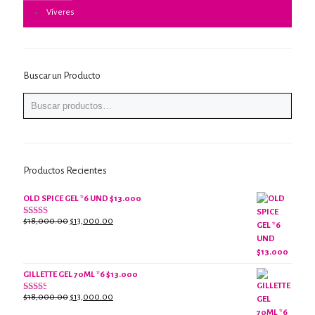
Víveres
Buscar un Producto
Productos Recientes
OLD SPICE GEL *6 UND $13.000
El
El
$
18,000.00
$
13,000.00
Valorado
con
precio
precio
2.61
original
actual
de 5
era:
es:
$18,000.00.
$13,000.00.
GILLETTE GEL 70ML *6 $13.000
El
El
$
18,000.00
$
13,000.00
Valorado
con
precio
precio