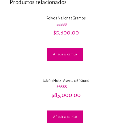
Productos relacionados
Polvos Nailen 14Gramos
Valorado
$
5,800.00
con
3.00
de 5
Añadir al carrito
Jabón Hotel Avena x 600und
Valorado
$
85,000.00
con
3.25
de 5
Añadir al carrito