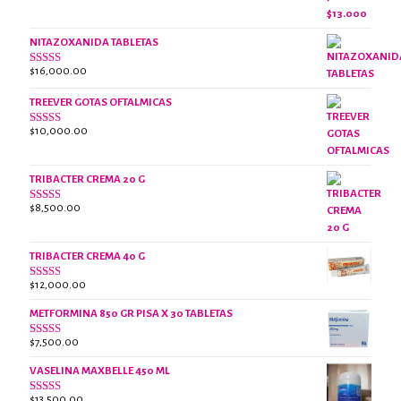
2.38
original
actual
de 5
era:
es:
NITAZOXANIDA TABLETAS
$18,000.00.
$13,000.00.
$
16,000.00
Valorado
con
2.61
TREEVER GOTAS OFTALMICAS
de 5
$
10,000.00
Valorado
con
3.07
de
5
TRIBACTER CREMA 20 G
$
8,500.00
Valorado
con
2.45
de 5
TRIBACTER CREMA 40 G
$
12,000.00
Valorado
con
2.40
METFORMINA 850 GR PISA X 30 TABLETAS
de 5
$
7,500.00
Valorado
con
2.63
VASELINA MAXBELLE 450 ML
de 5
$
13,500.00