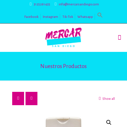
3125261435
info@mercarsandiego.com
Facebook
Instagram
Tik-Tok
Whatsapp
Nuestros Productos
Show all