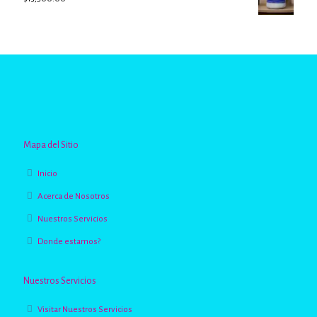
Valorado
con
2.96
de
5
Mapa del Sitio
Inicio
Acerca de Nosotros
Nuestros Servicios
Donde estamos?
Nuestros Servicios
Visitar Nuestros Servicios