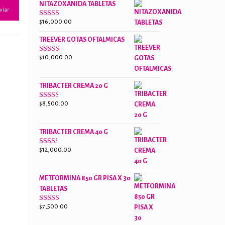
NITAZOXANIDA TABLETAS
$18,000.00.
$13,000.00.
$
16,000.00
Valorado
con
2.61
TREEVER GOTAS OFTALMICAS
de 5
$
10,000.00
Valorado
con
3.07
de
5
TRIBACTER CREMA 20 G
$
8,500.00
Valorado
con
2.47
de 5
TRIBACTER CREMA 40 G
$
12,000.00
Valorado
con
2.40
de 5
METFORMINA 850 GR PISA X 30
TABLETAS
$
7,500.00
Valorado
con
2.63