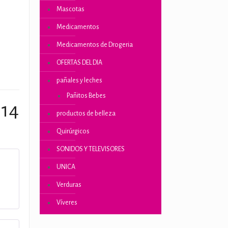
Mascotas
ones
Medicamentos
Medicamentos de Drogeria
OFERTAS DEL DIA
pañales y leches
Pañitos Bebes
 14
productos de belleza
Quirúrgicos
SONIDOS Y TELEVISORES
UNICA
5
Verduras
Víveres