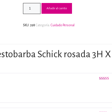
3.00
de
5 en
Añadir al carrito
base a
valoraci
de
clientes
SKU:
398
Categoría:
Cuidado Personal
estobarba Schick rosada 3H X
Valorado
con
4
de 