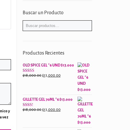
Buscar un Producto
Productos Recientes
OLD SPICE GEL *6 UND $13.000
El
El
$
18,000.00
$
13,000.00
Valorado
con
precio
precio
2.61
original
actual
de 5
era:
es:
GILLETTE GEL 70ML *6 $13.000
$18,000.00.
$13,000.00.
El
El
$
18,000.00
$
13,000.00
Valorado
nico y
con
precio
precio
a vez
2.38
original
actual
de 5
era:
es: