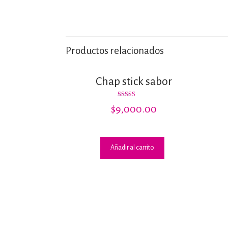
Productos relacionados
Chap stick sabor
Valorado
$
9,000.00
con
3.67
de 5
Añadir al carrito