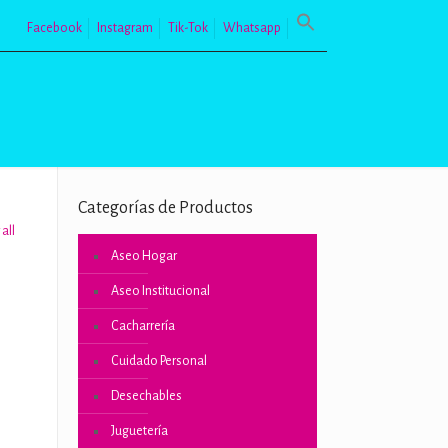
Facebook
Instagram
Tik-Tok
Whatsapp
Categorías de Productos
all
Aseo Hogar
Aseo Institucional
Cacharrería
Cuidado Personal
Desechables
o
Juguetería