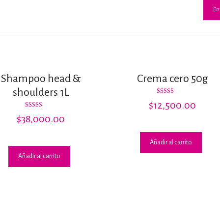
Shampoo head &
Crema cero 50g
shoulders 1L
Valorado
$
12,500.00
con
2.74
Valorado
$
38,000.00
de 5
con
3.67
de 5
Añadir al carrito
Añadir al carrito