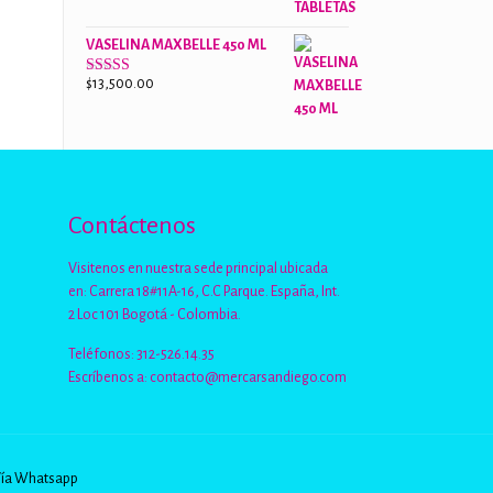
de 5
VASELINA MAXBELLE 450 ML
$
13,500.00
Valorado
con
2.96
de
5
Contáctenos
Visitenos en nuestra sede principal ubicada
en: Carrera 18#11A-16, C.C Parque. España, Int.
2 Loc 101 Bogotá - Colombia.
Teléfonos: 312-526.14.35
Escríbenos a:
contacto@mercarsandiego.com
Vía Whatsapp