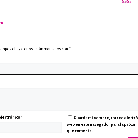
Valorado
con
2
de
5
om
campos obligatorios están marcados con
*
electrónico
*
Guarda mi nombre, correo electró
web en este navegador para la próxim
que comente.