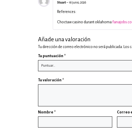
Stuart
–
16 junio, 2026
References:
Choctaw casino durant oklahoma
fanajobs.c
Añade una valoración
Tu dirección de correo electrónico no será publicada.
Los 
Tu puntuación
*
Tu valoración
*
Nombre
*
Correo 