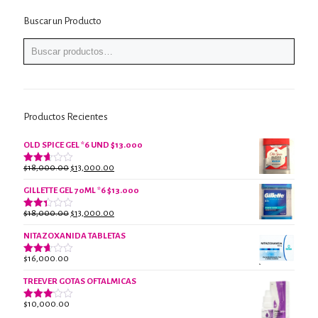
Buscar un Producto
Productos Recientes
OLD SPICE GEL *6 UND $13.000
El
El
$
18,000.00
$
13,000.00
Valorado
con
precio
precio
2.61
GILLETTE GEL 70ML *6 $13.000
original
actual
de 5
era:
es:
El
El
$
18,000.00
$
13,000.00
Valorado
$18,000.00.
$13,000.00.
con
precio
precio
2.38
NITAZOXANIDA TABLETAS
original
actual
de 5
era:
es:
$
16,000.00
Valorado
$18,000.00.
$13,000.00.
con
2.61
TREEVER GOTAS OFTALMICAS
de 5
$
10,000.00
Valorado
con