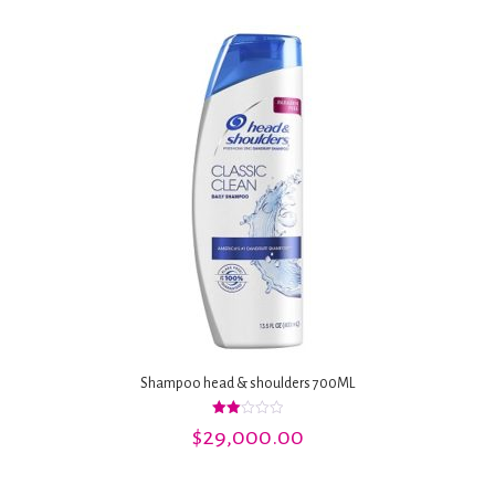
Shampoo head & shoulders 700ML
Valorado
$
29,000.00
con
2.00
de 5