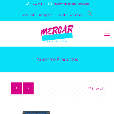
3125261435
info@mercarsandiego.com
Facebook
Instagram
Tik-Tok
Whatsapp
Nuestros Productos
Show all