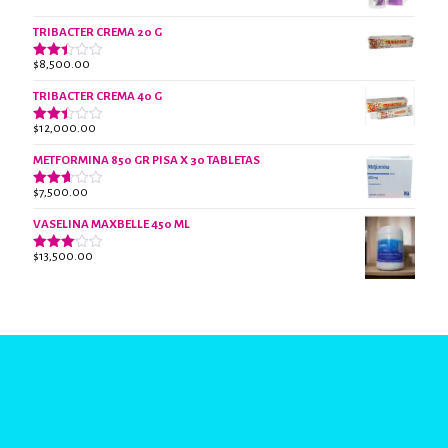
3.07
de 5
TRIBACTER CREMA 20 G
$
8,500.00
Valorado
con
2.45
TRIBACTER CREMA 40 G
de 5
$
12,000.00
Valorado
con
2.40
METFORMINA 850 GR PISA X 30 TABLETAS
de 5
$
7,500.00
Valorado
con
2.63
VASELINA MAXBELLE 450 ML
de 5
$
13,500.00
Valorado
con
2.96
de 5