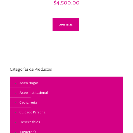
$
4,500.00
con
5.00
de 5
Leer más
Categorías de Productos
Aseo Hogar
Aseo Institucional
Cacharrería
Cuidado Personal
Desechables
Juguetería