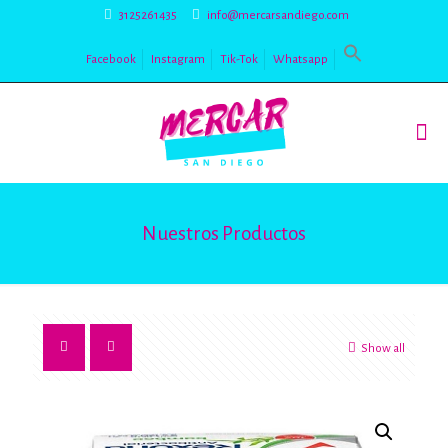
3125261435
info@mercarsandiego.com
Facebook
Instagram
Tik-Tok
Whatsapp
Nuestros Productos
Show all