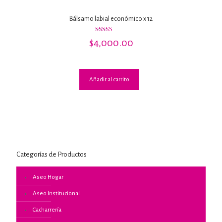
Bálsamo labial económico x 12
Valorado
$
4,000.00
con
2.79
de 5
Añadir al carrito
Categorías de Productos
Aseo Hogar
Aseo Institucional
Cacharrería