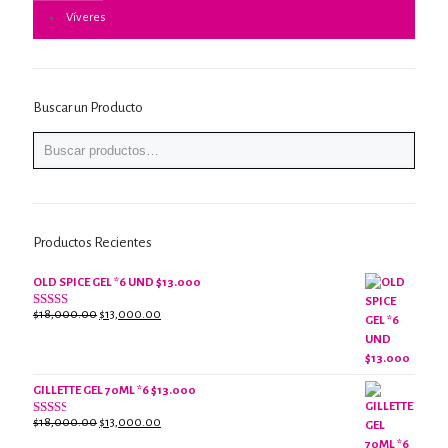
Víveres
Buscar un Producto
Productos Recientes
OLD SPICE GEL *6 UND $13.000
El
El
$
18,000.00
$
13,000.00
Valorado
con
precio
precio
2.61
original
actual
de 5
era:
es:
$18,000.00.
$13,000.00.
GILLETTE GEL 70ML *6 $13.000
El
El
$
18,000.00
$
13,000.00
Valorado
con
precio
precio