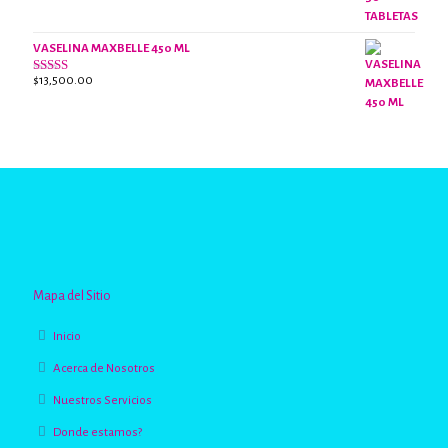
VASELINA MAXBELLE 450 ML
$
13,500.00
Valorado
con
2.96
de
5
Mapa del Sitio
Inicio
Acerca de Nosotros
Nuestros Servicios
Donde estamos?