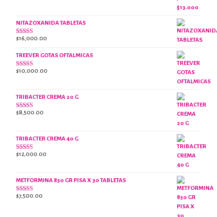
2.38
original
actual
de 5
era:
es:
NITAZOXANIDA TABLETAS
$18,000.00.
$13,000.00.
$
16,000.00
Valorado
con
2.61
TREEVER GOTAS OFTALMICAS
de 5
$
10,000.00
Valorado
con
3.07
de
5
TRIBACTER CREMA 20 G
$
8,500.00
Valorado
con
2.48
de 5
TRIBACTER CREMA 40 G
$
12,000.00
Valorado
con
2.40
de 5
METFORMINA 850 GR PISA X 30 TABLETAS
$
7,500.00
Valorado
con
2.65
de 5