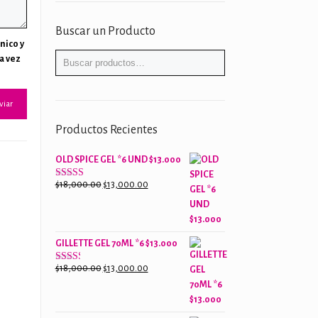
Buscar un Producto
nico y
a vez
Productos Recientes
OLD SPICE GEL *6 UND $13.000
El
El
$
18,000.00
$
13,000.00
Valorado
con
precio
precio
2.61
original
actual
de 5
era:
es:
GILLETTE GEL 70ML *6 $13.000
$18,000.00.
$13,000.00.
El
El
$
18,000.00
$
13,000.00
Valorado
con
precio
precio
2.38
original
actual
de 5
era:
es: