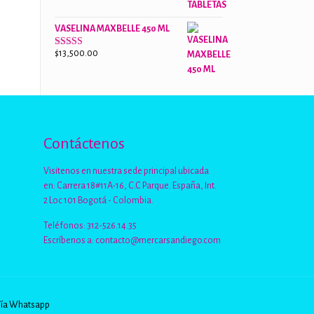
de 5
VASELINA MAXBELLE 450 ML
$
13,500.00
Valorado
con
2.96
de
5
Contáctenos
Visitenos en nuestra sede principal ubicada
en: Carrera 18#11A-16, C.C Parque. España, Int.
2 Loc 101 Bogotá - Colombia.
Teléfonos: 312-526.14.35
Escríbenos a:
contacto@mercarsandiego.com
Vía Whatsapp