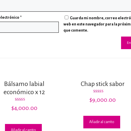
electrónico
*
Guarda mi nombre, correo electró
web en este navegador para la próxim
que comente.
Bálsamo labial
Chap stick sabor
económico x 12
Valorado
$
9,000.00
con
3.67
Valorado
$
4,000.00
de 5
con
2.79
de 5
Añadir al carrito
00.
Añadir al carrito