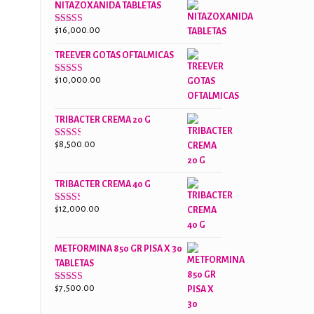
NITAZOXANIDA TABLETAS
$18,000.00.
$13,000.00.
$
16,000.00
Valorado
con
2.61
TREEVER GOTAS OFTALMICAS
de 5
$
10,000.00
Valorado
con
3.07
de
5
TRIBACTER CREMA 20 G
$
8,500.00
Valorado
con
2.47
de 5
TRIBACTER CREMA 40 G
$
12,000.00
Valorado
con
2.40
de 5
METFORMINA 850 GR PISA X 30
TABLETAS
$
7,500.00
Valorado
con
2.63