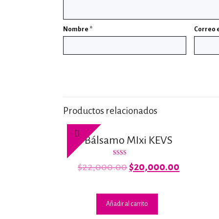
Nombre
*
Correo 
Productos relacionados
Bálsamo MIxi KEVS
Valorado
El
El
$
22,000.00
$
20,000.00
con
2.15
precio
precio
de 5
original
actual
era:
es:
Añadir al carrito
$22,000.00.
$20,000.