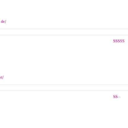
.de/
Valorado
con
4
de 
de/
Valorado
con
1
de
5