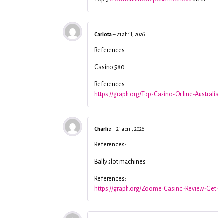
Carlota
–
21 abril, 2026
References:
Casino 580
References:
https://graph.org/Top-Casino-Online-Austral
Charlie
–
21 abril, 2026
References:
Bally slot machines
References:
https://graph.org/Zoome-Casino-Review-Ge