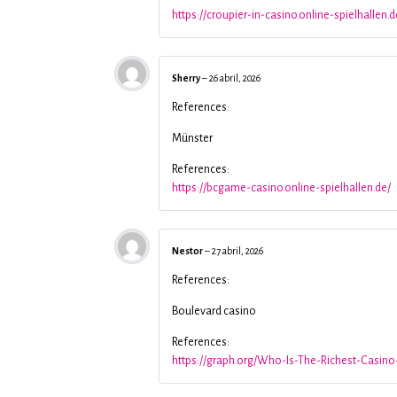
https://croupier-in-casino.online-spielhallen.d
Sherry
–
26 abril, 2026
References:
Münster
References:
https://bcgame-casino.online-spielhallen.de/
Nestor
–
27 abril, 2026
References:
Boulevard casino
References:
https://graph.org/Who-Is-The-Richest-Casin