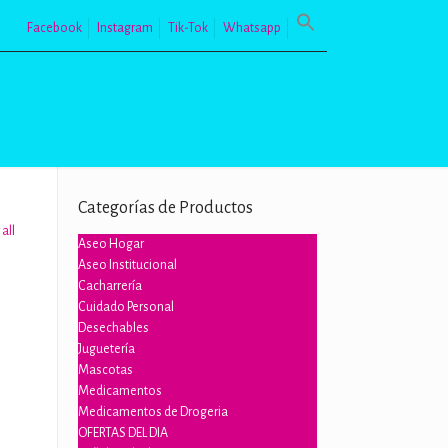
Facebook
Instagram
Tik-Tok
Whatsapp
Categorías de Productos
all
Aseo Hogar
Aseo Institucional
Cacharrería
Cuidado Personal
Desechables
Juguetería
Mascotas
Medicamentos
Medicamentos de Drogeria
OFERTAS DEL DIA