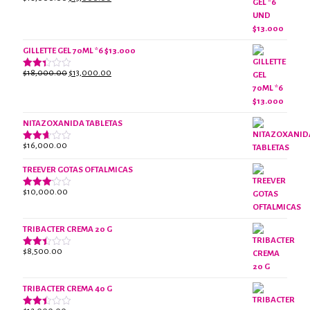
Valorado
con
precio
precio
2.61
original
actual
de 5
era:
es:
$18,000.00.
$13,000.00.
GILLETTE GEL 70ML *6 $13.000
El
El
$
18,000.00
$
13,000.00
Valorado
con
precio
precio
2.38
original
actual
de 5
era:
es:
NITAZOXANIDA TABLETAS
$18,000.00.
$13,000.00.
$
16,000.00
Valorado
con
2.61
TREEVER GOTAS OFTALMICAS
de 5
$
10,000.00
Valorado
con
3.07
de 5
TRIBACTER CREMA 20 G
$
8,500.00
Valorado
con
2.45
de 5
TRIBACTER CREMA 40 G