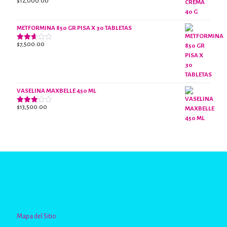
$
12,000.00
Valorado
con
2.40
de 5
METFORMINA 850 GR PISA X 30 TABLETAS
$
7,500.00
Valorado
con
2.63
de 5
VASELINA MAXBELLE 450 ML
$
13,500.00
Valorado
con
2.96
de 5
Mapa del Sitio