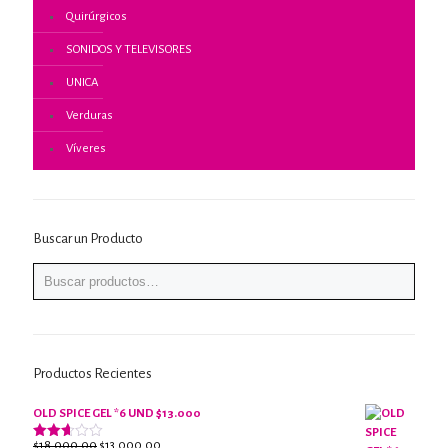
Quirúrgicos
SONIDOS Y TELEVISORES
UNICA
Verduras
Víveres
Buscar un Producto
Productos Recientes
OLD SPICE GEL *6 UND $13.000
El
El
$
18,000.00
$
13,000.00