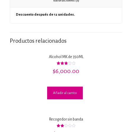
Valoraciones (1)
Descuento después de 12 unidades.
Productos relacionados
Alcohol MK de 350ML
Valorado
$
6,000.00
con
2.91
de 5
Añadir al carrito
Recogedor sin banda
Valorado