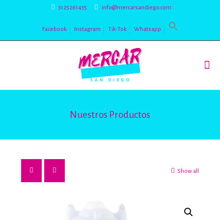
3125261435
info@mercarsandiego.com
Facebook
Instagram
Tik-Tok
Whatsapp
Nuestros Productos
Show all