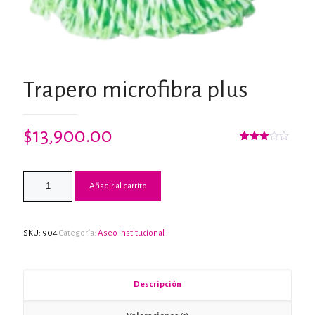
Trapero microfibra plus
$
13,900.00
Valorado
1
con
3.00
de 5
Añadir al carrito
en
base
a
valoración
de un
cliente
SKU:
904
Categoría:
Aseo Institucional
Descripción