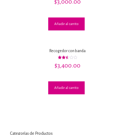
$
3,000.00
con
2.00
de 5
Añadir al carrito
Recogedor con banda
Valorado
$
3,400.00
con
2.50
de 5
Añadir al carrito
Categorías de Productos