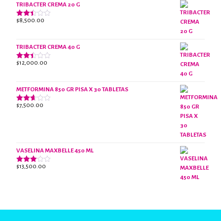
de 5
TRIBACTER CREMA 20 G
$
8,500.00
Valorado
con
2.45
de 5
TRIBACTER CREMA 40 G
$
12,000.00
Valorado
con
2.40
de 5
METFORMINA 850 GR PISA X 30 TABLETAS
$
7,500.00
Valorado
con
2.63
de 5
VASELINA MAXBELLE 450 ML
$
13,500.00
Valorado
con
2.96
de 5