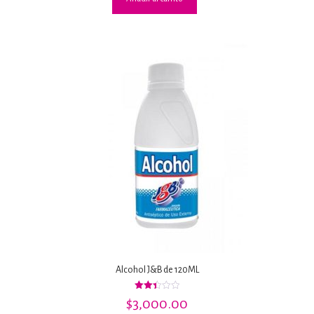
Alcohol J&B de 120ML
Valorado
$
3,000.00
con