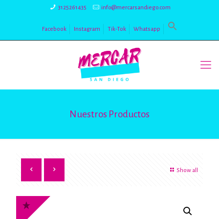
3125261435
info@mercarsandiego.com
Facebook
Instagram
Tik-Tok
Whatsapp
Nuestros Productos
Show all