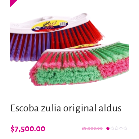
Escoba zulia original aldus
El
El
$
7,500.00
$
8,000.00
Valorado
2
precio
precio
con