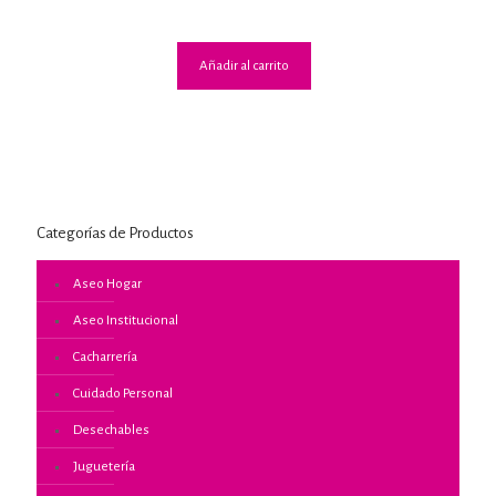
2.46
de 5
Añadir al carrito
Categorías de Productos
Aseo Hogar
Aseo Institucional
Cacharrería
Cuidado Personal
Desechables
Juguetería