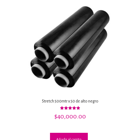
Stretch 500mtr x 50 de alto negro
Valorado
$
40,000.00
con
5.00
de 5
Añadir al carrito