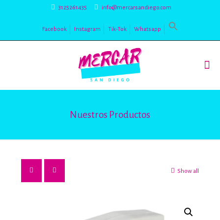
3125261435
info@mercarsandiego.com
Facebook
Instagram
Tik-Tok
Whatsapp
Nuestros Productos
Show all