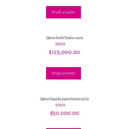
Añadir al carrito
Jabon hotel Swite x 600
Valorado
$
125,000.00
con
3.00
de 5
Añadir al carrito
Jabon liquido para manos 20 Lt
Valorado
$
50,000.00
con
3.00
de 5