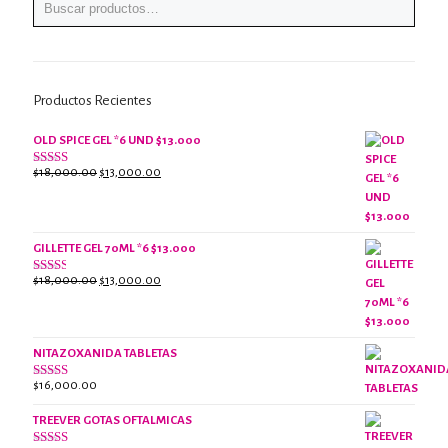
Productos Recientes
OLD SPICE GEL *6 UND $13.000
El
El
$
18,000.00
$
13,000.00
Valorado
con
precio
precio
2.61
original
actual
de 5
era:
es:
$18,000.00.
$13,000.00.
GILLETTE GEL 70ML *6 $13.000
El
El
$
18,000.00
$
13,000.00
Valorado
con
precio
precio
2.38
original
actual
de 5
era:
es:
NITAZOXANIDA TABLETAS
$18,000.00.
$13,000.00.
$
16,000.00
Valorado
con
2.61
TREEVER GOTAS OFTALMICAS
de 5