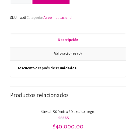
SKU:
1028
Categoría:
Aseo Institucional
Descripción
Valoraciones (0)
Descuento después de 12 unidades.
Productos relacionados
Stretch 500mtr x 50 de alto negro
Valorado con
$
40,000.00
5.00
de 5