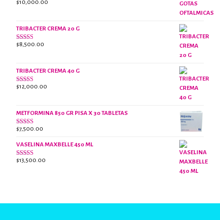
$
10,000.00
Valorado
con
3.07
de
5
TRIBACTER CREMA 20 G
$
8,500.00
Valorado
con
2.45
de 5
TRIBACTER CREMA 40 G
$
12,000.00
Valorado
con
2.40
de 5
METFORMINA 850 GR PISA X 30 TABLETAS
$
7,500.00
Valorado
con
2.63
VASELINA MAXBELLE 450 ML
de 5
$
13,500.00
Valorado
con
2.96
de
5