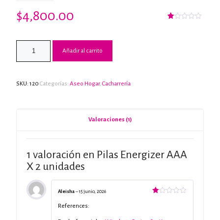
$
4,800.00
Valorado
1
con
1.00
de
Añadir al carrito
5
en
base
a
valoración
de
SKU:
120
Categorías:
Aseo Hogar
,
Cacharrería
un
cliente
Valoraciones (1)
1 valoración en
Pilas Energizer AAA
X 2 unidades
Aleisha
–
15 junio, 2026
Valorado
con
References:
1
de