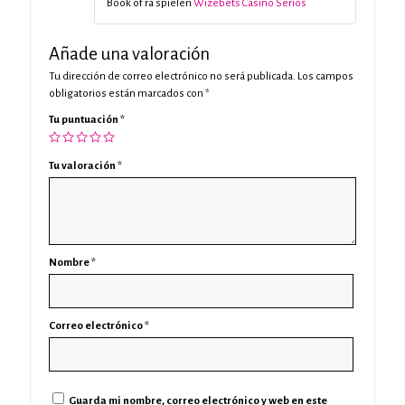
Book of ra spielen
Wizebets Casino Seriös
5
Añade una valoración
Tu dirección de correo electrónico no será publicada.
Los campos
obligatorios están marcados con
*
Tu puntuación
*
Tu valoración
*
Nombre
*
Correo electrónico
*
Guarda mi nombre, correo electrónico y web en este