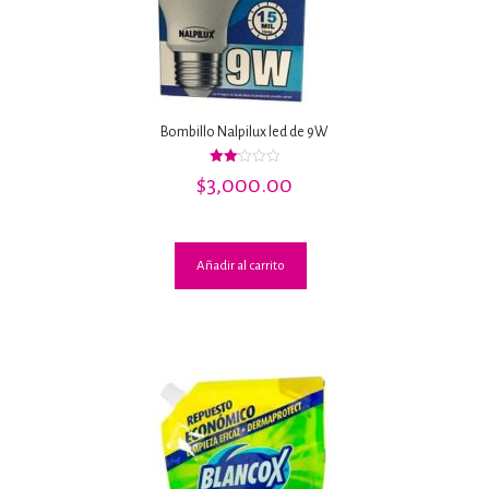
Bombillo Nalpilux led de 9W
Valorado
$
3,000.00
con
2.15
de 5
Añadir al carrito