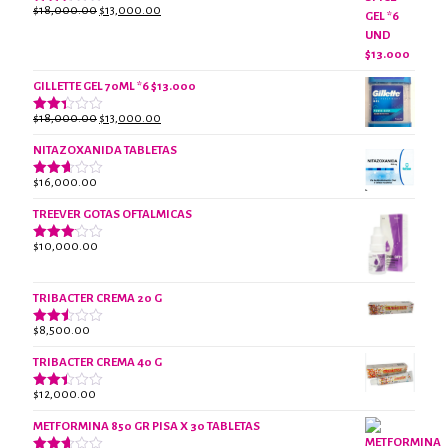
El
El
$
18,000.00
$
13,000.00
Valorado
con
precio
precio
2.61
original
actual
de 5
era:
es:
$18,000.00.
$13,000.00.
GILLETTE GEL 70ML *6 $13.000
El
El
$
18,000.00
$
13,000.00
Valorado
con
precio
precio
2.38
NITAZOXANIDA TABLETAS
original
actual
de 5
era:
es:
$
16,000.00
Valorado
$18,000.00.
$13,000.00.
con
2.61
TREEVER GOTAS OFTALMICAS
de 5
$
10,000.00
Valorado
con
3.07
de 5
TRIBACTER CREMA 20 G
$
8,500.00
Valorado
con
2.47
TRIBACTER CREMA 40 G
de 5
$
12,000.00
Valorado
con
2.40
METFORMINA 850 GR PISA X 30 TABLETAS
de 5