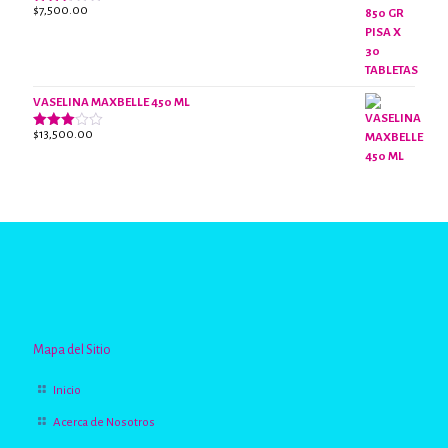
$
7,500.00
Valorado
con
2.63
de 5
VASELINA MAXBELLE 450 ML
$
13,500.00
Valorado
con
2.96
de 5
Mapa del Sitio
Inicio
Acerca de Nosotros