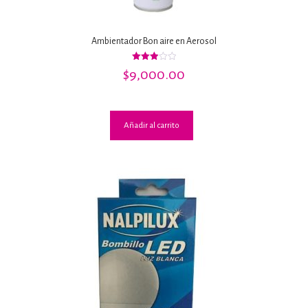
Ambientador Bon aire en Aerosol
Valorado
$
9,000.00
con
3.00
de 5
Añadir al carrito