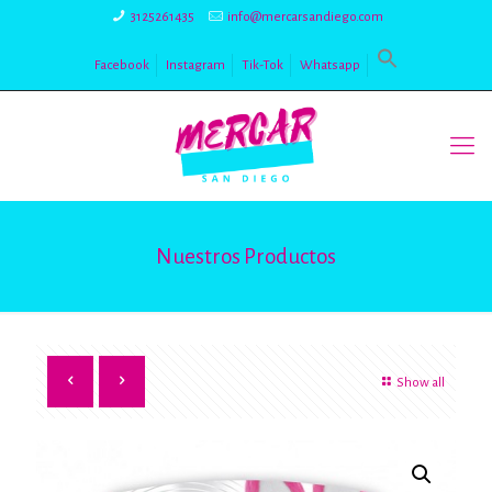
3125261435
info@mercarsandiego.com
Facebook
Instagram
Tik-Tok
Whatsapp
Nuestros Productos
Show all