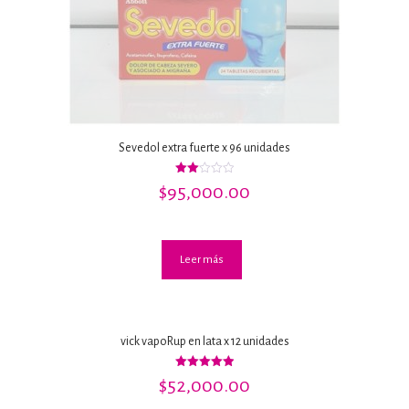
Sevedol extra fuerte x 96 unidades
Valorado
$
95,000.00
con
2.00
de 5
Leer más
vick vapoRup en lata x 12 unidades
Valorado
$
52,000.00
con
5.00