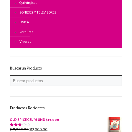
Quirúrgicos
SONIDOS Y TELEVISORES
UNICA
Verduras
Víveres
Buscar un Producto
Productos Recientes
OLD SPICE GEL *6 UND $13.000
El
El
$
18,000.00
$
13,000.00
Valorado