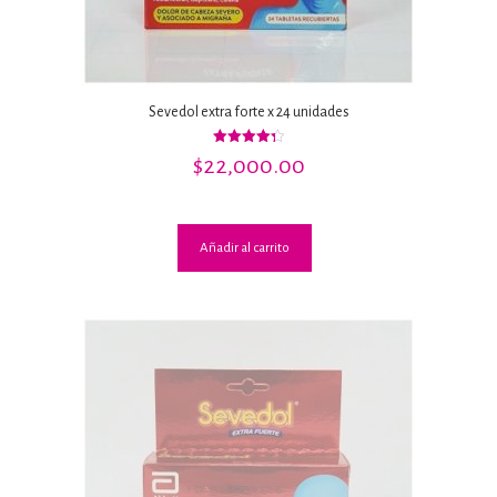
Sevedol extra forte x 24 unidades
Valorado
$
22,000.00
con
4.33
de 5
Añadir al carrito