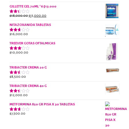
con
precio
precio
2.61
GILLETTE GEL 70ML *6 $13.000
original
actual
de 5
era:
es:
El
El
$
18,000.00
$
13,000.00
Valorado
$18,000.00.
$13,000.00.
con
precio
precio
2.38
NITAZOXANIDA TABLETAS
original
actual
de 5
era:
es:
$
16,000.00
Valorado
$18,000.00.
$13,000.00.
con
2.61
TREEVER GOTAS OFTALMICAS
de 5
$
10,000.00
Valorado
con
3.07
de 5
TRIBACTER CREMA 20 G
$
8,500.00
Valorado
con
2.46
TRIBACTER CREMA 40 G
de 5
$
12,000.00
Valorado
con
2.40
METFORMINA 850 GR PISA X 30 TABLETAS
de 5
$
7,500.00
Valorado
con
2.62
de 5