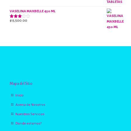
VASELINA MAXBELLE 450 ML
$
13,500.00
Valorado
con
2.96
de 5
Mapa del Sitio
Inicio
Acerca de Nosotros
Nuestros Servicios
Donde estamos?