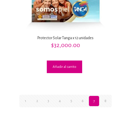
Protector Solar Tanga x 12 unidades
$
32,000.00
Añadir al carrito
1
2
3
4
5
6
7
8