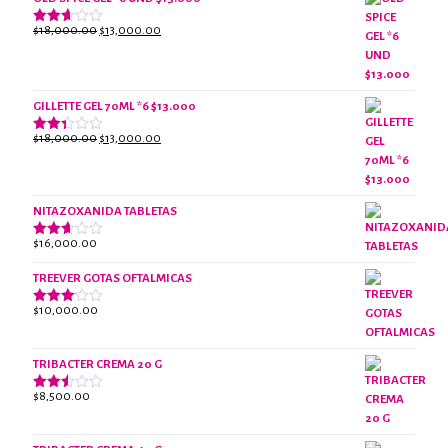
El
El
$
18,000.00
$
13,000.00
Valorado
con
precio
precio
2.61
original
actual
de 5
era:
es:
$18,000.00.
$13,000.00.
GILLETTE GEL 70ML *6 $13.000
El
El
$
18,000.00
$
13,000.00
Valorado
con
precio
precio
2.38
original
actual
de 5
era:
es:
NITAZOXANIDA TABLETAS
$18,000.00.
$13,000.00.
$
16,000.00
Valorado
con
2.61
TREEVER GOTAS OFTALMICAS
de 5
$
10,000.00
Valorado
con
3.07
de 5
TRIBACTER CREMA 20 G
$
8,500.00
Valorado
con
2.47
de 5