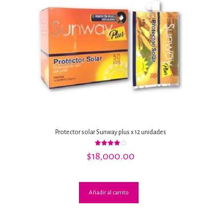
Protector solar Sunway plus x 12 unidades
Valorado
$
18,000.00
con
4.00
de 5
Añadir al carrito