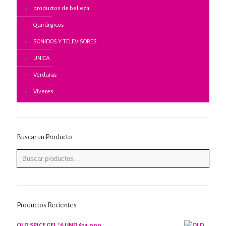
productos de belleza
Quirúrgicos
SONIDOS Y TELEVISORES
UNICA
Verduras
Víveres
Buscar un Producto
Productos Recientes
OLD SPICE GEL *6 UND $13.000