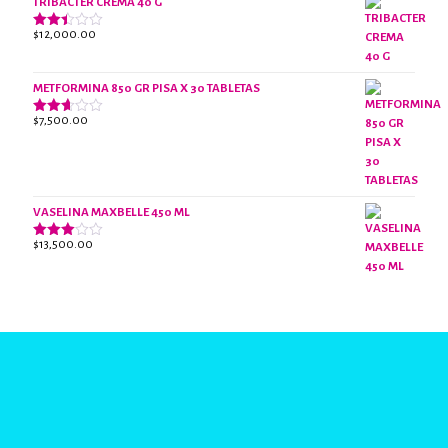
TRIBACTER CREMA 40 G
$
12,000.00
Valorado
con
2.40
de 5
METFORMINA 850 GR PISA X 30 TABLETAS
$
7,500.00
Valorado
con
2.63
de 5
VASELINA MAXBELLE 450 ML
$
13,500.00
Valorado
con
2.96
de 5