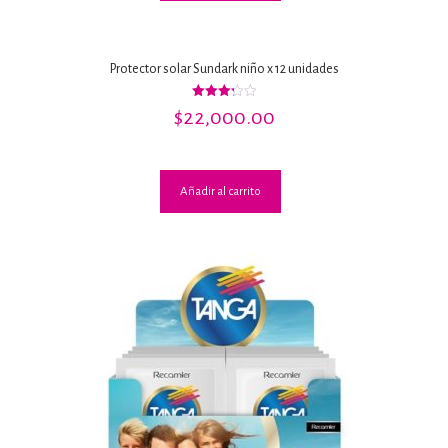
Protector solar Sundark niño x 12 unidades
Valorado
$
22,000.00
con
3.30
de 5
Añadir al carrito