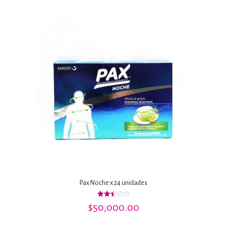
Pax Noche x 24 unidades
Valorado
$
50,000.00
con
2.50
de 5