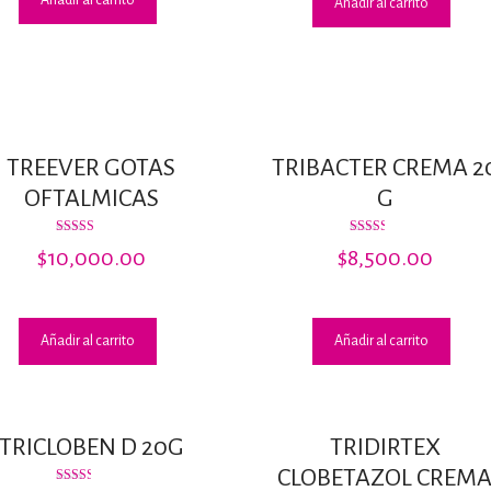
Añadir al carrito
Añadir al carrito
TREEVER GOTAS
TRIBACTER CREMA 2
OFTALMICAS
G
Valorado
Valorado
$
10,000.00
$
8,500.00
con
con
3.07
2.45
de 5
de 5
Añadir al carrito
Añadir al carrito
TRICLOBEN D 20G
TRIDIRTEX
CLOBETAZOL CREM