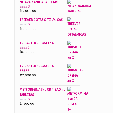
NITAZOXANIDA TABLETAS
$18,000.00.
$13,000.00.
$
16,000.00
Valorado
con
2.61
TREEVER GOTAS OFTALMICAS
de 5
$
10,000.00
Valorado
con
3.07
de
5
TRIBACTER CREMA 20 G
$
8,500.00
Valorado
con
2.45
de 5
TRIBACTER CREMA 40 G
$
12,000.00
Valorado
con
2.40
de 5
METFORMINA 850 GR PISA X 30
TABLETAS
$
7,500.00
Valorado
con
2.63