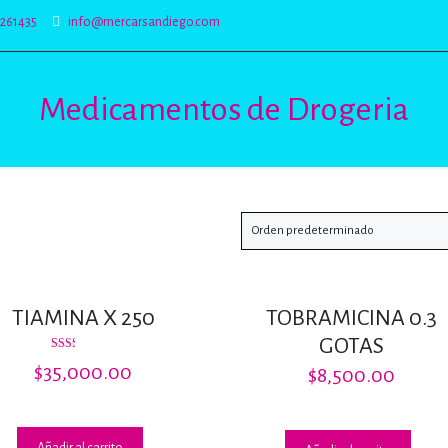
5261435
info@mercarsandiego.com
Medicamentos de Drogeria
TIAMINA X 250
TOBRAMICINA 0.3
GOTAS
Valorado
$
35,000.00
$
8,500.00
con
1.86
de 5