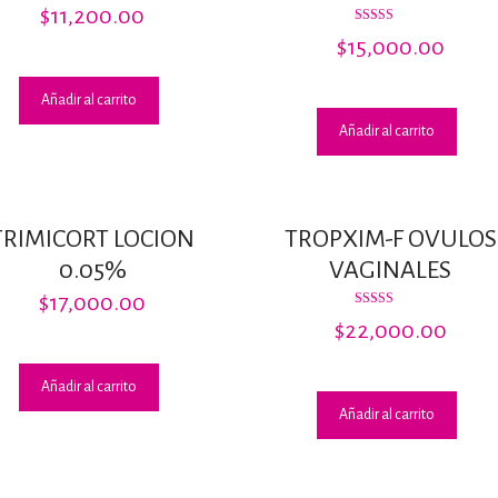
Valorado
$
11,200.00
con
2.49
Valorado
$
15,000.00
de 5
con
3.00
de 5
Añadir al carrito
Añadir al carrito
TRIMICORT LOCION
TROPXIM-F OVULOS
0.05%
VAGINALES
$
17,000.00
Valorado
$
22,000.00
con
3.00
de 5
Añadir al carrito
Añadir al carrito