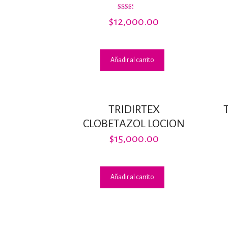
Valorado
$
12,000.00
con
2.40
de 5
Añadir al carrito
TRIDIRTEX
CLOBETAZOL LOCION
$
15,000.00
Añadir al carrito