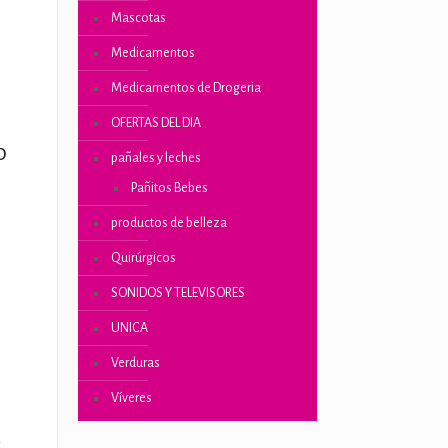
Mascotas
Medicamentos
Medicamentos de Drogeria
OFERTAS DEL DIA
0
pañales y leches
Pañitos Bebes
productos de belleza
Quirúrgicos
SONIDOS Y TELEVISORES
UNICA
Verduras
Víveres
A