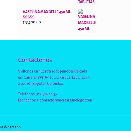
de 5
VASELINA MAXBELLE 450 ML
$
13,500.00
Valorado
con
2.96
de
5
Contáctenos
Visitenos en nuestra sede principal ubicada
en: Carrera 18#11A-16, C.C Parque. España, Int.
2 Loc 101 Bogotá - Colombia.
Teléfonos: 312-526.14.35
Escríbenos a:
contacto@mercarsandiego.com
Vía Whatsapp