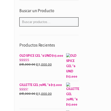
Buscar un Producto
Productos Recientes
OLD SPICE GEL *6 UND $13.000
El
El
$
18,000.00
$
13,000.00
Valorado
con
precio
precio
2.61
original
actual
de 5
era:
es:
GILLETTE GEL 70ML *6 $13.000
$18,000.00.
$13,000.00.
El
El
$
18,000.00
$
13,000.00
Valorado
con
precio
precio
2.38
original
actual
de 5
era:
es: