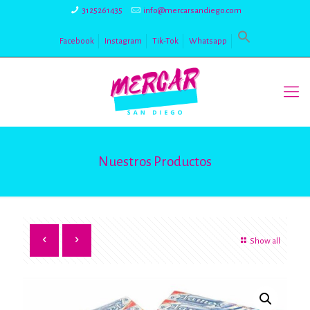
3125261435
info@mercarsandiego.com
Facebook
Instagram
Tik-Tok
Whatsapp
Nuestros Productos
Show all