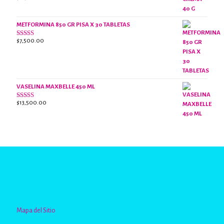
con
2.40
de 5
METFORMINA 850 GR PISA X 30 TABLETAS
$
7,500.00
Valorado
con
2.62
de 5
VASELINA MAXBELLE 450 ML
$
13,500.00
Valorado
con
2.96
de
5
Mapa del Sitio