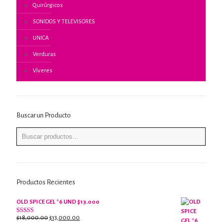
Quirúrgicos
SONIDOS Y TELEVISORES
UNICA
Verduras
Víveres
Buscar un Producto
Productos Recientes
OLD SPICE GEL *6 UND $13.000
El
El
$
18,000.00
$
13,000.00
Valorado