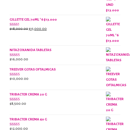
con
precio
precio
2.61
original
actual
de 5
era:
es:
$18,000.00.
$13,000.00.
GILLETTE GEL 70ML *6 $13.000
El
El
$
18,000.00
$
13,000.00
Valorado
con
precio
precio
2.38
original
actual
de 5
era:
es:
NITAZOXANIDA TABLETAS
$18,000.00.
$13,000.00.
$
16,000.00
Valorado
con
2.61
TREEVER GOTAS OFTALMICAS
de 5
$
10,000.00
Valorado
con
3.07
de
5
TRIBACTER CREMA 20 G
$
8,500.00
Valorado
con
2.46
de 5
TRIBACTER CREMA 40 G
$
12,000.00
Valorado