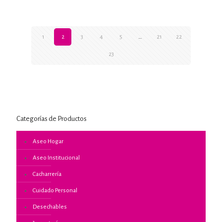
1
2
3
4
5
…
21
22
23
Categorías de Productos
Aseo Hogar
Aseo Institucional
Cacharrería
Cuidado Personal
Desechables