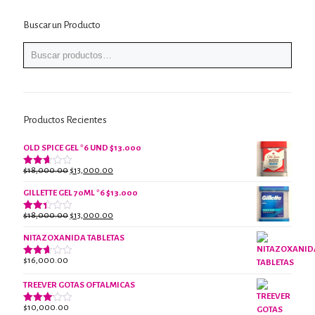
Buscar un Producto
Productos Recientes
OLD SPICE GEL *6 UND $13.000
El
El
$
18,000.00
$
13,000.00
Valorado
con
precio
precio
2.61
GILLETTE GEL 70ML *6 $13.000
original
actual
de 5
era:
es:
El
El
$
18,000.00
$
13,000.00
Valorado
$18,000.00.
$13,000.00.
con
precio
precio
2.38
NITAZOXANIDA TABLETAS
original
actual
de 5
era:
es:
$
16,000.00
Valorado
$18,000.00.
$13,000.00.
con
2.61
TREEVER GOTAS OFTALMICAS
de 5
$
10,000.00
Valorado