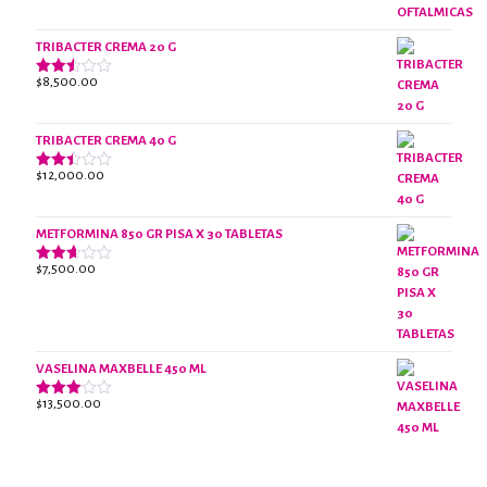
con
3.07
de 5
TRIBACTER CREMA 20 G
$
8,500.00
Valorado
con
2.47
de 5
TRIBACTER CREMA 40 G
$
12,000.00
Valorado
con
2.40
de 5
METFORMINA 850 GR PISA X 30 TABLETAS
$
7,500.00
Valorado
con
2.63
de 5
VASELINA MAXBELLE 450 ML
$
13,500.00
Valorado
con
2.96
de 5